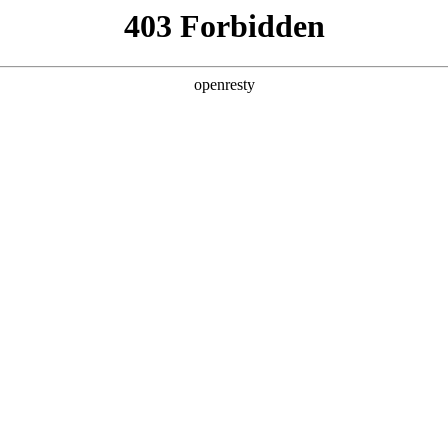
产品及服务
行业解决方案
合作伙伴
投资者关系
深圳正式举办！
2023 / 03 / 20
圳成功举办第五届数字中国服务联盟理事会！
、山石网科、三六零安全、星耀国际慧安、红山瑞达、华清信安
测安华、中科希望、东方森太、江西华瑞、帕科信息、网赢信息